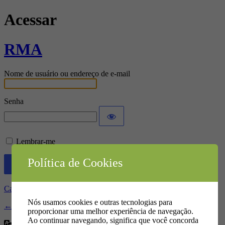
Acessar
RMA
Nome de usuário ou endereço de e-mail
Senha
Lembrar-me
Política de Cookies
Cadastre-se
|
Perdeu a senha?
Nós usamos cookies e outras tecnologias para
← Ir para RMA
proporcionar uma melhor experiência de navegação.
Ao continuar navegando, significa que você concorda