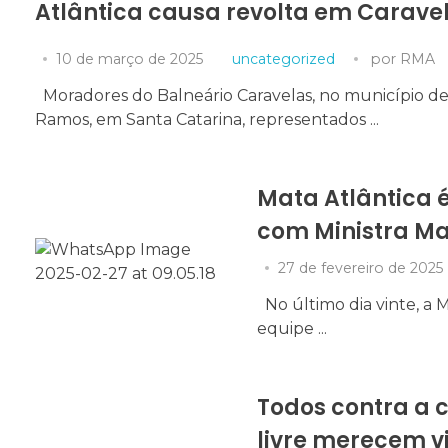
Atlântica causa revolta em Carave
e a estrutura
do site, com
base em
10 de março de 2025
uncategorized
por
RMA
como o site é
usado.
Moradores do Balneário Caravelas, no município d
Ramos, em Santa Catarina, representados ...
Experiência
Para que o
nosso site
Mata Atlântica 
funcione o
com Ministra Ma
melhor
possível
durante a sua
27 de fevereiro de 2025
visita. Se você
recusar esses
No último dia vinte, a 
cookies,
equipe ...
algumas
funcionalidades
desaparecerão
do site.
Todos contra a 
livre merecem vi