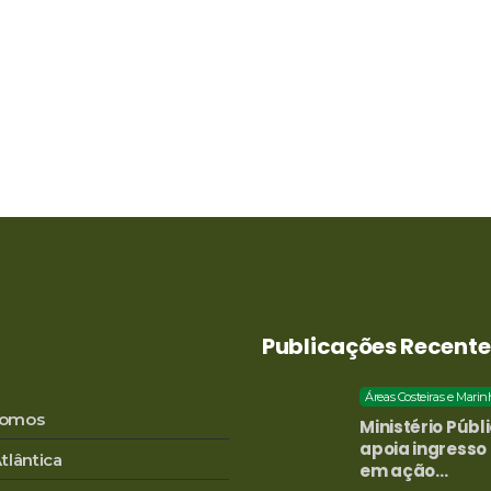
Publicações Recente
Áreas Costeiras e Marin
omos
Ministério Públ
apoia ingresso
tlântica
em ação…