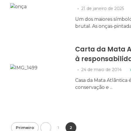
Marketing
21 de janeiro de 2025
Ao compartilhar
seus interesses e
Um dos maiores símbolo
comportamento
brutal. As onças-pintad
ao visitar nosso
site, você
aumenta a
chance de ver
Carta da Mata 
conteúdo e
ofertas
à responsabilid
personalizadas.
24 de maio de 2014
Casa da Mata Atlântica
conservação e ...
Primeiro
1
2