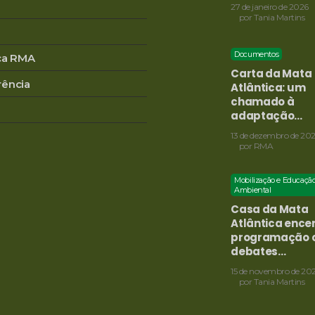
27 de janeiro de 2026
por
Tania Martins
Documentos
eca RMA
Carta da Mata
rência
Atlântica: um
chamado à
adaptação…
13 de dezembro de 20
por
RMA
Mobilização e Educaçã
Ambiental
Casa da Mata
Atlântica ence
programação 
debates…
15 de novembro de 20
por
Tania Martins