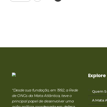
Explore
RMA
Rede de ONGs da Mata Atlântica
“Desde sua fundação, em 1992, a Rede
Quem S
de ONGs da Mata Atlântica, teve o
A Mata A
principal papel de desenvolver uma
ação política coordenada em defesa