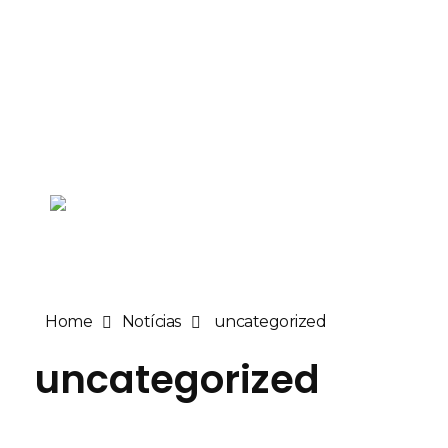
Últimas Publicações
Ministério Público apoia ingresso da RMA em ação que
defende…
RMA
Rede de ONGs da Mata Atlântica
Home
Notícias
uncategorized
uncategorized