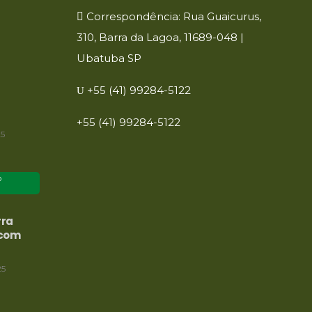
Correspondência: Rua Guaicurus,
310, Barra da Lagoa, 11689-048 |
Ubatuba SP
+55 (41) 99284-5122
+55 (41) 99284-5122
25
o
rra
com
25