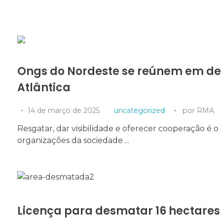
Ongs do Nordeste se reúnem em d
Necessário
Atlântica
Esses cookies
não são
opcionais. São
14 de março de 2025
uncategorized
por
RMA
necessários
para o
Resgatar, dar visibilidade e oferecer cooperação é o
funcionamento
organizações da sociedade ...
do site.
Estatísticas
Para que
possamos
melhorar a
Licença para desmatar 16 hectares
funcionalidade