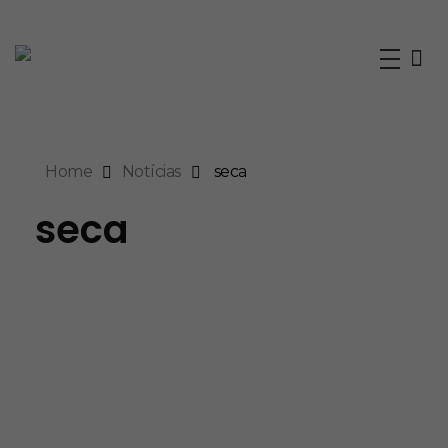
RMA
Rede de ONGs da Mata Atlântica
Home
Notícias
seca
seca