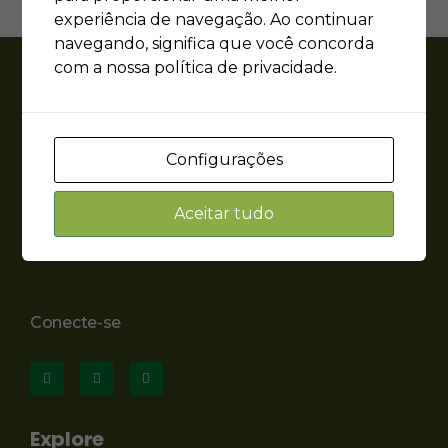
experiência de navegação. Ao continuar
navegando, significa que você concorda
com a nossa política de privacidade.
RMA
Rede de ONGs da Mata Atlântica
“Desde sua fundação, em 1992, a Rede de ONGs da
Configurações
Mata Atlântica, teve o principal papel de desenvolver
uma ação política coordenada em defesa deste
Aceitar tudo
importante e ameaçado patrimônio nacional”.
Conecte-se
Explore