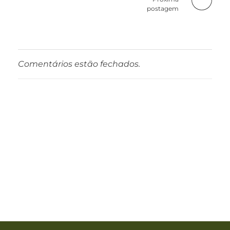
postagem
Ao compartilhar
seus interesses e
comportamento
ao visitar nosso
site, você
aumenta a
Comentários estão fechados.
chance de ver
conteúdo e
ofertas
personalizadas.