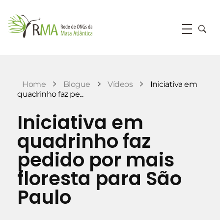
RMA
Rede de ONGs da Mata Atlântica
Home
Blogue
Vídeos
Iniciativa em
quadrinho faz pe...
Iniciativa em
quadrinho faz
pedido por mais
floresta para São
Paulo