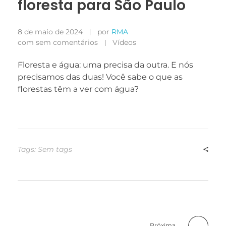
floresta para São Paulo
e a estrutura
do site, com
base em
8 de maio de 2024
por
RMA
como o site é
usado.
com
sem comentários
Vídeos
Floresta e água: uma precisa da outra. E nós
Experiência
precisamos das duas! Você sabe o que as
Para que o
florestas têm a ver com água?
nosso site
funcione o
melhor possível
durante a sua
visita. Se você
recusar esses
Tags: Sem tags
cookies,
algumas
funcionalidades
desaparecerão
do site.
Marketing
Próxima