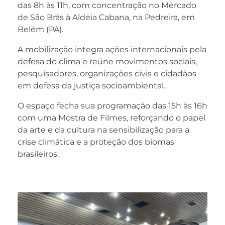
das 8h às 11h, com concentração no Mercado
Ao compartilhar
de São Brás à Aldeia Cabana, na Pedreira, em
seus interesses e
comportamento
Belém (PA).
ao visitar nosso
site, você
A mobilização integra ações internacionais pela
aumenta a
defesa do clima e reúne movimentos sociais,
chance de ver
pesquisadores, organizações civis e cidadãos
conteúdo e
em defesa da justiça socioambiental.
ofertas
personalizadas.
O espaço fecha sua programação das 15h às 16h
com uma Mostra de Filmes, reforçando o papel
da arte e da cultura na sensibilização para a
crise climática e a proteção dos biomas
brasileiros.