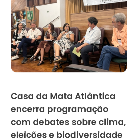
Necessário
Esses cookies
não são
opcionais. São
necessários
para o
funcionamento
do site.
Casa da Mata Atlântica
encerra programação
Estatísticas
Para que
com debates sobre clima,
possamos
melhorar a
eleições e biodiversidade
funcionalidade