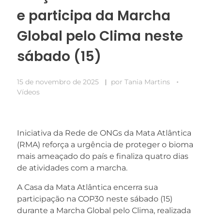
e a estrutura
e participa da Marcha
do site, com
base em
Global pelo Clima neste
como o site é
usado.
sábado (15)
Experiência
15 de novembro de 2025
por
Tania Martins
Para que o
nosso site
Vídeos
funcione o
melhor possível
durante a sua
visita. Se você
Iniciativa da Rede de ONGs da Mata Atlântica
recusar esses
(RMA) reforça a urgência de proteger o bioma
cookies,
mais ameaçado do país e finaliza quatro dias
algumas
funcionalidades
de atividades com a marcha.
desaparecerão
do site.
A Casa da Mata Atlântica encerra sua
participação na COP30 neste sábado (15)
durante a Marcha Global pelo Clima, realizada
Marketing