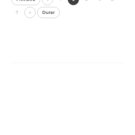
7
Durar
Necessário
Esses cookies
não são
opcionais. São
necessários
para o
funcionamento
do site.
Estatísticas
Para que
possamos
melhorar a
funcionalidade