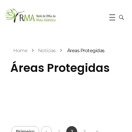
RMA
Rede de ONGs da Mata Atlântica
Home
Notícias
Áreas Protegidas
Áreas Protegidas
Primeiro
1
2
3
4
...