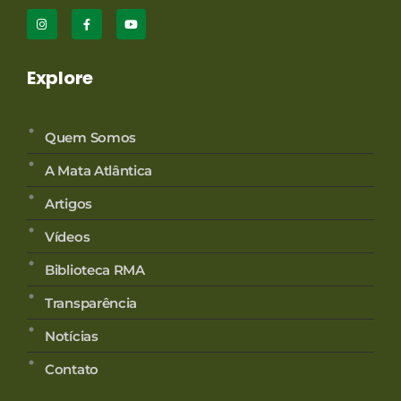
Ao compartilhar
seus interesses e
comportamento
ao visitar nosso
Explore
site, você
aumenta a
chance de ver
conteúdo e
Quem Somos
ofertas
personalizadas.
A Mata Atlântica
Artigos
Vídeos
Biblioteca RMA
Transparência
Notícias
Contato