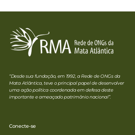
e a estrutura
do site, com
base em
como o site é
usado.
Experiência
Para que o
nosso site
RMA
Rede de ONGs da Mata Atlântica
funcione o
melhor possível
durante a sua
“Desde sua fundação, em 1992, a Rede de ONGs da
visita. Se você
Mata Atlântica, teve o principal papel de desenvolver
recusar esses
uma ação política coordenada em defesa deste
cookies,
importante e ameaçado patrimônio nacional”.
algumas
funcionalidades
desaparecerão
do site.
Conecte-se
Marketing