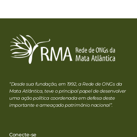
Ao compartilhar
seus interesses e
comportamento
ao visitar nosso
site, você
aumenta a
chance de ver
conteúdo e
ofertas
personalizadas.
RMA
Rede de ONGs da Mata Atlântica
“Desde sua fundação, em 1992, a Rede de ONGs da
Mata Atlântica, teve o principal papel de desenvolver
uma ação política coordenada em defesa deste
importante e ameaçado patrimônio nacional”.
Conecte-se