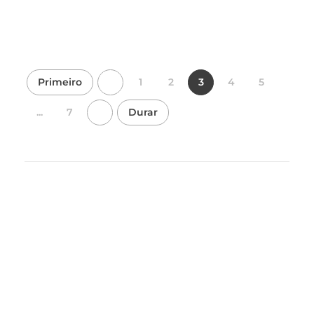
e a estrutura
do site, com
base em
como o site é
usado.
Primeiro
1
2
3
4
5
Experiência
...
7
Durar
Para que o
nosso site
funcione o
melhor possível
durante a sua
visita. Se você
recusar esses
cookies,
algumas
funcionalidades
desaparecerão
do site.
Marketing