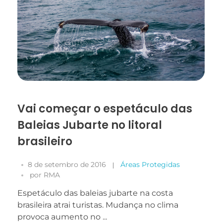
Necessário
Esses cookies
não são
Vai começar o espetáculo das
opcionais. São
necessários
Baleias Jubarte no litoral
para o
funcionamento
brasileiro
do site.
8 de setembro de 2016
Áreas Protegidas
por
RMA
Estatísticas
Para que
Espetáculo das baleias jubarte na costa
possamos
brasileira atrai turistas. Mudança no clima
melhorar a
funcionalidade
provoca aumento no ...