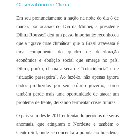
Observatório do Clima
Ao compartilhar
seus interesses e
comportamento
Em seu pronunciamento à nação na noite do dia 8 de
ao visitar nosso
março, por ocasião do Dia da Mulher, a presidente
site, você
aumenta a
Dilma Rousseff deu um passo importante: reconheceu
chance de ver
que a “grave crise climática” que o Brasil atravessa é
conteúdo e
ofertas
uma componente do quadro de deterioração
personalizadas.
econômica e ebulição social que emerge no país.
Dilma, porém, chama a seca de “coincidência” e de
“situação passageira”. Ao fazê-lo, não apenas ignora
dados produzidos por seu próprio governo, como
também perde mais uma oportunidade de atacar um
problema de frente, deixando fermentar crises futuras.
O país vem desde 2011 enfrentando períodos de secas
anormais, que atingiram o Nordeste e também o
Centro-Sul, onde se concentra a população brasileira,