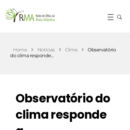
RMA
Rede de ONGs da Mata Atlântica
Home
Notícias
Clima
Observatório
do clima responde...
Observatório do
clima responde