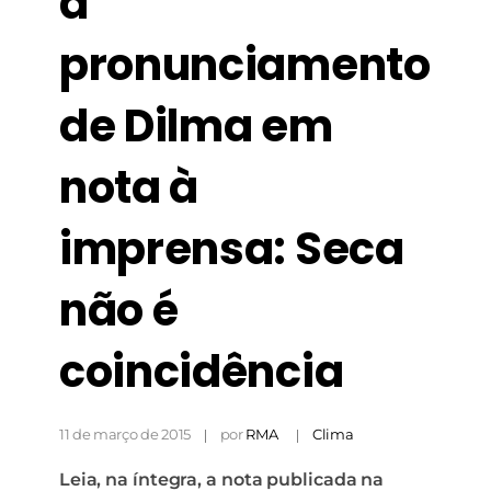
a
pronunciamento
de Dilma em
nota à
Necessário
Esses cookies
não são
imprensa: Seca
opcionais. São
necessários
para o
não é
funcionamento
do site.
coincidência
Estatísticas
Para que
11 de março de 2015
por
RMA
Clima
possamos
melhorar a
funcionalidade
Leia, na íntegra, a nota publicada na