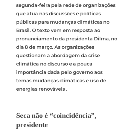
e a estrutura
segunda-feira pela rede de organizações
do site, com
base em
que atua nas discussões e políticas
como o site é
públicas para mudanças climáticas no
usado.
Brasil. O texto vem em resposta ao
pronunciamento da presidenta Dilma, no
Experiência
dia 8 de março. As organizações
Para que o
questionam a abordagem da crise
nosso site
funcione o
climática no discurso e a pouca
melhor possível
importância dada pelo governo aos
durante a sua
visita. Se você
temas mudanças climáticas e uso de
recusar esses
energias renováveis .
cookies,
algumas
funcionalidades
desaparecerão
do site.
Seca não é “coincidência”,
presidente
Marketing