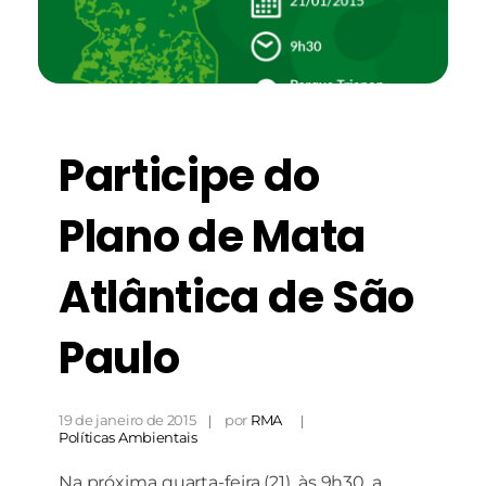
Participe do
Necessário
Esses cookies
não são
Plano de Mata
opcionais. São
necessários
para o
Atlântica de São
funcionamento
do site.
Paulo
Estatísticas
Para que
19 de janeiro de 2015
por
RMA
possamos
Políticas Ambientais
melhorar a
funcionalidade
Na próxima quarta-feira (21), às 9h30, a