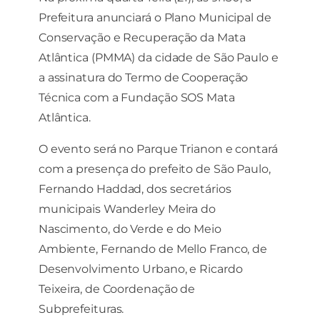
e a estrutura
Prefeitura anunciará o Plano Municipal de
do site, com
base em
Conservação e Recuperação da Mata
como o site é
Atlântica (PMMA) da cidade de São Paulo e
usado.
a assinatura do Termo de Cooperação
Técnica com a Fundação SOS Mata
Experiência
Atlântica.
Para que o
nosso site
funcione o
O evento será no Parque Trianon e contará
melhor possível
com a presença do prefeito de São Paulo,
durante a sua
Fernando Haddad, dos secretários
visita. Se você
recusar esses
municipais Wanderley Meira do
cookies,
Nascimento, do Verde e do Meio
algumas
funcionalidades
Ambiente, Fernando de Mello Franco, de
desaparecerão
Desenvolvimento Urbano, e Ricardo
do site.
Teixeira, de Coordenação de
Subprefeituras.
Marketing