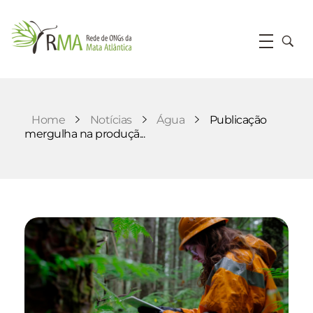
RMA
Rede de ONGs da Mata Atlântica
Home
Notícias
Água
Publicação
mergulha na produçã...