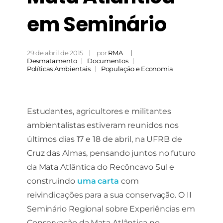
e a estrutura
do site, com
em Seminário
base em
como o site é
usado.
29 de abril de 2015
por
RMA
Desmatamento
Documentos
Políticas Ambientais
População e Economia
Experiência
Para que o
nosso site
funcione o
Estudantes, agricultores e militantes
melhor possível
durante a sua
ambientalistas estiveram reunidos nos
visita. Se você
últimos dias 17 e 18 de abril, na UFRB de
recusar esses
cookies,
Cruz das Almas, pensando juntos no futuro
algumas
da Mata Atlântica do Recôncavo Sul e
funcionalidades
desaparecerão
construindo
uma carta
com
do site.
reivindicações para a sua conservação. O II
Seminário Regional sobre Experiências em
Marketing
Conservação da Mata Atlântica no