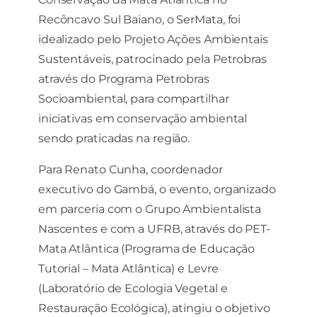
Ao compartilhar
Recôncavo Sul Baiano, o SerMata, foi
seus interesses e
idealizado pelo Projeto Ações Ambientais
comportamento
ao visitar nosso
Sustentáveis, patrocinado pela Petrobras
site, você
através do Programa Petrobras
aumenta a
chance de ver
Socioambiental, para compartilhar
conteúdo e
iniciativas em conservação ambiental
ofertas
personalizadas.
sendo praticadas na região.
Para Renato Cunha, coordenador
executivo do Gambá, o evento, organizado
em parceria com o Grupo Ambientalista
Nascentes e com a UFRB, através do PET-
Mata Atlântica (Programa de Educação
Tutorial – Mata Atlântica) e Levre
(Laboratório de Ecologia Vegetal e
Restauração Ecológica), atingiu o objetivo