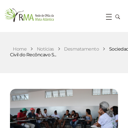
RMA
Rede de ONGs da Mata Atlântica
Home
Notícias
Desmatamento
Socieda
Civil do Recôncavo S...