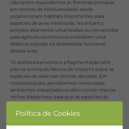
não serem equivalentes às florestas primárias
em termos de biodiversidade, ainda
proporcionam hábitats importantes para
espécies de aves insetívoras. No entanto,
porções altamente urbanizadas ou convertidas
para agricultura intensiva mostraram uma
drástica redução na diversidade funcional
dessas aves.
“O desflorestamento e a fragmentação têm
sido os principais fatores de impacto sobre as
espécies de aves nas últimas décadas. Em
nossa pesquisa, percebemos como esses
ambientes impactados podem conter menos
nichos disponíveis para que as espécies de
aves ocupem. Consequentemente, o
comportamento das comunidades é afetado,
Política de Cookies
podendo levar a uma lacuna na dinâmica de
compensação entre as espécies”, explica