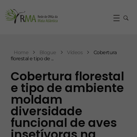
RMA
Rede de ONGs da Mata Atlântica
Home
Blogue
Vídeos
Cobertura
florestal e tipo de ...
Cobertura florestal
e tipo de ambiente
moldam
diversidade
funcional de aves
insetívoras na