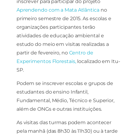
inscrever para participar do projeto
e a estrutura
do site, com
Aprendendo com a Mata Atlântica
no
base em
primeiro semestre de 2015. As escolas e
como o site é
usado.
organizações participantes terão
atividades de educação ambiental e
estudo do meio em visitas realizadas a
Experiência
Para que o
partir de fevereiro, no
Centro de
nosso site
Experimentos Florestais,
localizado em Itu-
funcione o
melhor possível
SP.
durante a sua
visita. Se você
Podem se inscrever escolas e grupos de
recusar esses
estudantes do ensino Infantil,
cookies,
algumas
Fundamental, Médio, Técnico e Superior,
funcionalidades
além de ONGs e outras instituições.
desaparecerão
do site.
As visitas das turmas podem acontecer
pela manhã (das 8h30 às 11h30) ou à tarde
Marketing