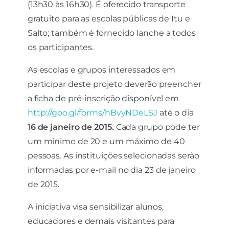
(13h30 às 16h30). É oferecido transporte
Ao compartilhar
gratuito para as escolas públicas de Itu e
seus interesses e
comportamento
Salto; também é fornecido lanche a todos
ao visitar nosso
os participantes.
site, você
aumenta a
chance de ver
As escolas e grupos interessados em
conteúdo e
participar deste projeto deverão preencher
ofertas
personalizadas.
a ficha de pré-inscrição disponível em
http://goo.gl/forms/hBvyNDeLSJ
até o dia
1
6 de janeiro de 2015.
Cada grupo pode ter
um mínimo de 20 e um máximo de 40
pessoas. As instituições selecionadas serão
informadas por e-mail no dia 23 de janeiro
de 2015.
A iniciativa visa sensibilizar alunos,
educadores e demais visitantes para