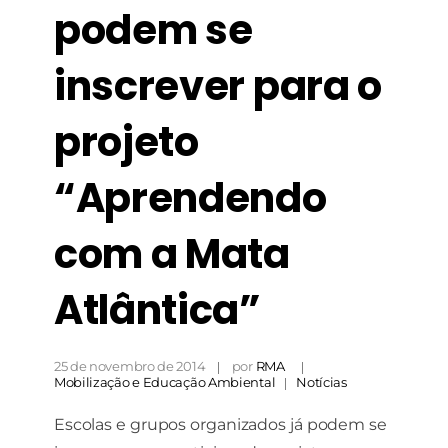
podem se
inscrever para o
projeto
Necessário
Esses cookies
“Aprendendo
não são
opcionais. São
com a Mata
necessários
para o
funcionamento
Atlântica”
do site.
Estatísticas
25 de novembro de 2014
por
RMA
Para que
Mobilização e Educação Ambiental
Notícias
possamos
melhorar a
Escolas e grupos organizados já podem se
funcionalidade