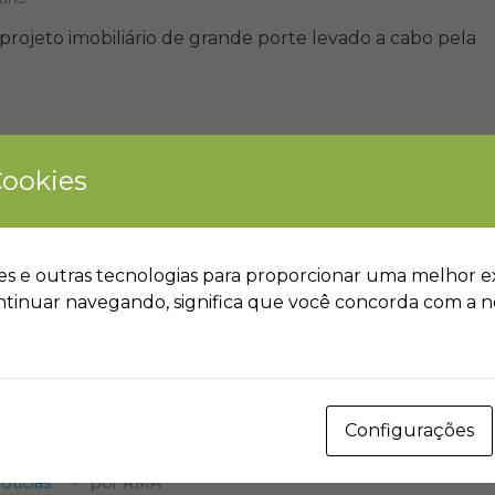
 projeto imobiliário de grande porte levado a cabo pela
ialistas para debater sua
Cookies
 reunião da COP-30 no Brasil
Clima
Desmatamento
mbiental
Notícias
por
RMA
s e outras tecnologias para proporcionar uma melhor e
ivas para a 30° Conferência das Partes sobre o Clima
tinuar navegando, significa que você concorda com a no
Falecimento de nossa Ex-
Configurações
otícias
por
RMA