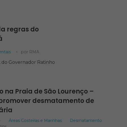
da regras do
á
entais
por
RMA
PL, do Governador Ratinho
na Praia de São Lourenço –
i promover desmatamento de
ária
4
Áreas Costeiras e Marinhas
Desmatamento
tins