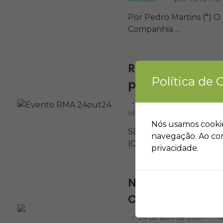
Por Pedro Martins (*) O
Companhia ...
RMA reúne espec
Política de 
participação na
25 de outubro de 2024
Mobilização e Educação A
Nós usamos cookie
São grandes as expectat
navegação. Ao con
(COP-30), que ...
privacidade.
Nota de pesar: 
Coordenadora
24 de abril de 2021
N