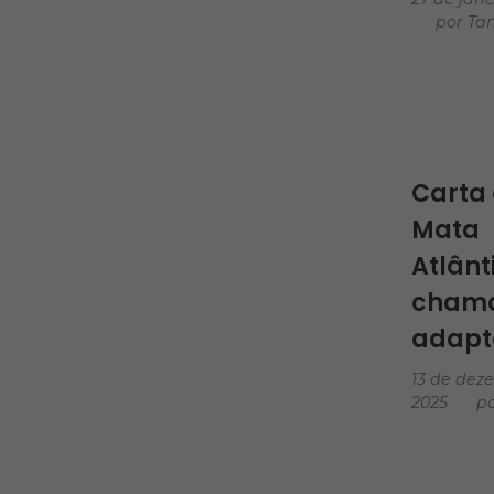
por
Tan
Docum
Carta
Mata
Atlânt
cham
adapt
13 de dez
2025
p