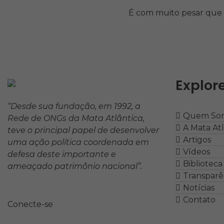
É com muito pesar que 
Explor
RMA
Rede de ONGs da Mata Atlântica
“Desde sua fundação, em 1992, a
Quem So
Rede de ONGs da Mata Atlântica,
A Mata Atl
teve o principal papel de desenvolver
Artigos
uma ação política coordenada em
Vídeos
defesa deste importante e
Bibliotec
ameaçado patrimônio nacional”.
Transparê
Notícias
Contato
Conecte-se