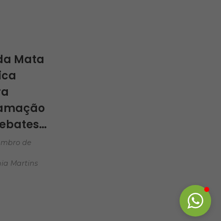
zação e
ção
ntal
da Mata
ica
ra
ramação
ebates…
embro de
ia Martins