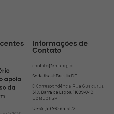
ecentes
Informações de
Contato
Costeiras
nhas
contato@rma.org.br
ério
Sede fiscal: Brasília DF
o apoia
so da
Correspondência: Rua Guaicurus,
310, Barra da Lagoa, 11689-048 |
em
Ubatuba SP
…
+55 (41) 99284-5122
iro de 2026