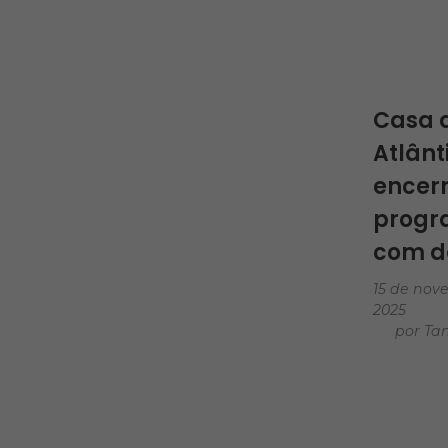
Mobili
Educa
Ambie
Casa 
Atlânt
encer
prog
com d
15 de nov
2025
por
Tan