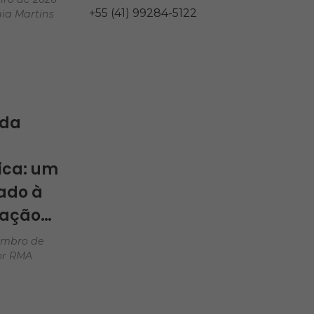
+55 (41) 99284-5122
ia Martins
entos
 da
ica: um
ado à
ação…
embro de
or
RMA