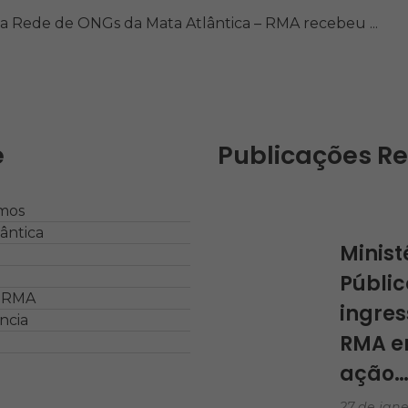
a Rede de ONGs da Mata Atlântica – RMA recebeu ...
e
Publicações R
Áreas 
mos
e Mari
ântica
Minist
Públic
a RMA
ingres
ncia
RMA 
ação
27 de jane