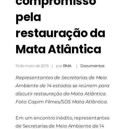
compromisso
pela
restauração da
Mata Atlântica
Necessário
Esses cookies
não são
opcionais. São
15 de maio de 2015
por
RMA
Documentos
necessários
para o
Representantes de Secretarias de Meio
funcionamento
do site.
Ambiente de 14 estados se reúnem para
discutir restauração da Mata Atlântica.
Foto: Capim Filmes/SOS Mata Atlântica.
Estatísticas
Para que
possamos
Em um encontro inédito, representantes
melhorar a
funcionalidade
de Secretarias de Meio Ambiente de 14