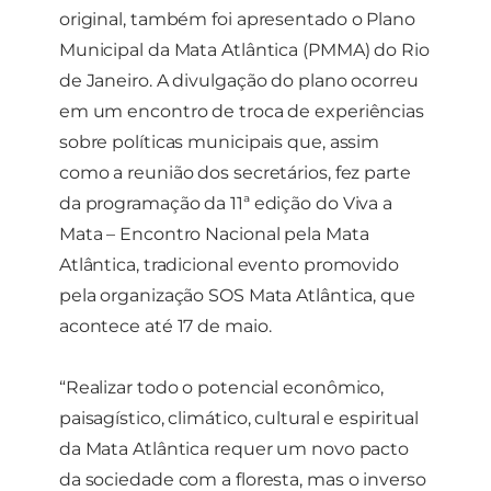
original, também foi apresentado o Plano
Ao compartilhar
seus interesses e
Municipal da Mata Atlântica (PMMA) do Rio
comportamento
de Janeiro. A divulgação do plano ocorreu
ao visitar nosso
site, você
em um encontro de troca de experiências
aumenta a
sobre políticas municipais que, assim
chance de ver
conteúdo e
como a reunião dos secretários, fez parte
ofertas
da programação da 11ª edição do Viva a
personalizadas.
Mata – Encontro Nacional pela Mata
Atlântica, tradicional evento promovido
pela organização SOS Mata Atlântica, que
acontece até 17 de maio.
“Realizar todo o potencial econômico,
paisagístico, climático, cultural e espiritual
da Mata Atlântica requer um novo pacto
da sociedade com a floresta, mas o inverso