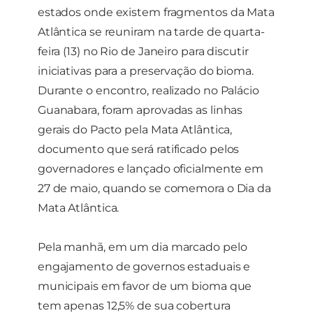
e a estrutura
estados onde existem fragmentos da Mata
do site, com
base em
Atlântica se reuniram na tarde de quarta-
como o site é
feira (13) no Rio de Janeiro para discutir
usado.
iniciativas para a preservação do bioma.
Durante o encontro, realizado no Palácio
Experiência
Guanabara, foram aprovadas as linhas
Para que o
gerais do Pacto pela Mata Atlântica,
nosso site
funcione o
documento que será ratificado pelos
melhor possível
governadores e lançado oficialmente em
durante a sua
visita. Se você
27 de maio, quando se comemora o Dia da
recusar esses
Mata Atlântica.
cookies,
algumas
funcionalidades
Pela manhã, em um dia marcado pelo
desaparecerão
do site.
engajamento de governos estaduais e
municipais em favor de um bioma que
tem apenas 12,5% de sua cobertura
Marketing