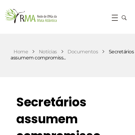
RMA
Rede de ONGs da Mata Atlântica
Home
Notícias
Documentos
Secretários
assumem compromiss...
Secretários
assumem