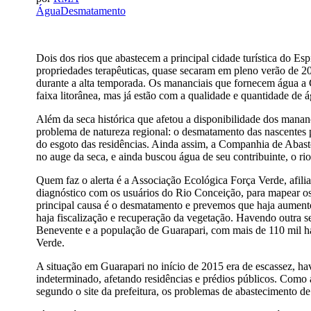
Água
Desmatamento
Dois dos rios que abastecem a principal cidade turística do Esp
propriedades terapêuticas, quase secaram em pleno verão de 
durante a alta temporada. Os mananciais que fornecem água a
faixa litorânea, mas já estão com a qualidade e quantidade d
Além da seca histórica que afetou a disponibilidade dos mananc
problema de natureza regional: o desmatamento das nascentes pa
do esgoto das residências. Ainda assim, a Companhia de Aba
no auge da seca, e ainda buscou água de seu contribuinte, o ri
Quem faz o alerta é a Associação Ecológica Força Verde, afi
diagnóstico com os usuários do Rio Conceição, para mapear os 
principal causa é o desmatamento e prevemos que haja aument
haja fiscalização e recuperação da vegetação. Havendo outra se
Benevente e a população de Guarapari, com mais de 110 mil hab
Verde.
A situação em Guarapari no início de 2015 era de escassez, h
indeterminado, afetando residências e prédios públicos. Como a
segundo o site da prefeitura, os problemas de abastecimento d