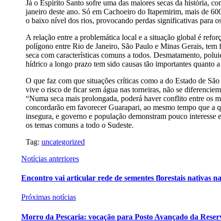
Já o Espírito Santo sofre uma das maiores secas da história, 
janeiro deste ano. Só em Cachoeiro do Itapemirim, mais de 600
o baixo nível dos rios, provocando perdas significativas para os
A relação entre a problemática local e a situação global é refo
polígono entre Rio de Janeiro, São Paulo e Minas Gerais, tem 
seca com características comuns a todos. Desmatamento, polui
hídrico a longo prazo tem sido causas tão importantes quanto a
O que faz com que situações críticas como a do Estado de São 
vive o risco de ficar sem água nas torneiras, não se diferenc
“Numa seca mais prolongada, poderá haver conflito entre os mu
concordarão em favorecer Guarapari, ao mesmo tempo que a qu
insegura, e governo e população demonstram pouco interesse em
os temas comuns a todo o Sudeste.
Tag:
uncategorized
Notícias anteriores
Encontro vai articular rede de sementes florestais nativas 
Próximas notícias
Morro da Pescaria: vocação para Posto Avançado da Reserv