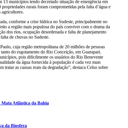
com 13 municípios tendo decretado situação de emergência em
 propriedades rurais foram comprometidas pela falta d’água e
 agricultores.
rçada, conforme a crise hídrica no Sudeste, principalmente no
feito a região mais populosa do país conviver com o drama da
ção dos rios, ocupação desordenada e falta de planejamento
 falta de chuvas no Sudeste.
Paulo, cuja região metropolitana de 20 milhões de pessoas
iem tanto do esgotamento do Rio Conceição, em Guarapari.
nicípios, pois dificilmente os usuários do Rio Benevente
alidade da água fornecida à população é cada vez mais
 tratar as causas reais da degradação”, destaca Celso sobre
na Mata Atlântica da Bahia
a da Biosfera