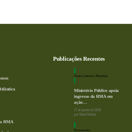
Publicações Recentes
Áreas Costeiras e Marinhas
omos
tlântica
Ministério Público apoia
ingresso da RMA em
ação…
27 de janeiro de 2026
por
Tania Martins
eca RMA
Documentos