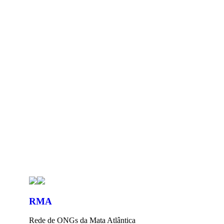
Últimas Publicações
Ministério Público apoia ingresso da RMA em
ação que defende…
RMA
Rede de ONGs da Mata Atlântica