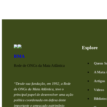
Explore
RMA
Quem S
Rede de ONGs da Mata Atlântica
A Mata A
Artigos
“Desde sua fundação, em 1992, a Rede
de ONGs da Mata Atlântica, teve o
Vídeos
principal papel de desenvolver uma ação
Bibliot
política coordenada em defesa deste
importante e ameaçado patrimônio