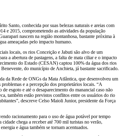
írito Santo, conhecida por suas belezas naturais e areias com
2014 e 2015, comprometendo as atividades da população
 Guarapari nascem na região montanhosa, bastante próxima à
e água ameaçadas pelo impacto humano.
iais locais, os rios Conceição e Jabuti são alvo de um
ra a abertura de pastagens, a falta de mata ciliar e o impacto
stecimento do Estado (CESAN) captou 100% da água dos rios
o Benevente, do município de Anchieta, já bastante sacrificado.
liada da Rede de ONGs da Mata Atlântica, que desenvolveu um
problemas e a percepção dos proprietários locais. “A
o de esgoto e até o desaparecimento do manancial caso não
ca, também estão previstos conflitos entre os usuários do rio
itantes”, descreve Celso Maioli Junior, presidente da Força
avendo racionamento para o uso de água potável por tempo
 cidade chega a receber até 700 mil turistas no verão,
e energia e água também se tornam acentuados.