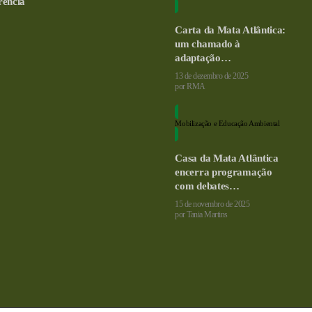
rência
Carta da Mata Atlântica:
um chamado à
adaptação…
13 de dezembro de 2025
por
RMA
Mobilização e Educação Ambiental
Casa da Mata Atlântica
encerra programação
com debates…
15 de novembro de 2025
por
Tania Martins